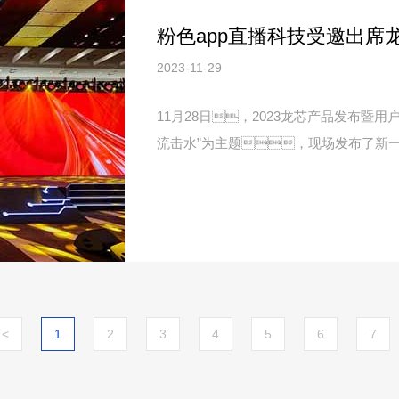
粉色app直播科技受邀出席龙
2023-11-29
11月28日，2023龙芯产品发布暨
流击水”为主题，现场发布了新一代
<
1
2
3
4
5
6
7