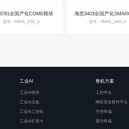
3781全国产化COME模块
海思3403全国产化SMA
型号：SMHS_3781_A
型号：SMHS_3403_A
工业AI
整机方案
工业AI模块
工控平台
工业AI主板
网络安全硬件平台
工业AI工控机
手持终端
工业AI扩展卡
显控终端